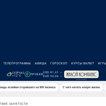
ТЕЛЕПРОГРАММА
АФИША
ГОРОСКОП
КУРСЫ ВАЛЮТ
ИГР
USD 81,41
СЕЙЧАС
0
ПРОБКИ
+12°C
EUR 94,06
ведь хозяйки сгоревшего на WB бизнеса
С чего начать новую жизнь
ТВИЕ ЗАНЯТОСТИ