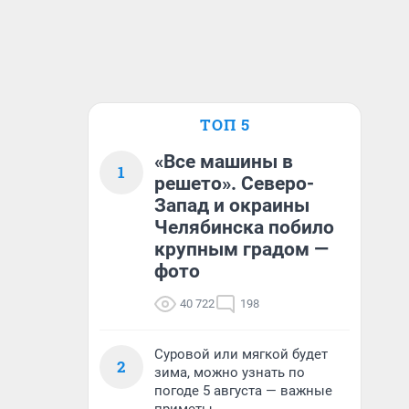
ТОП 5
«Все машины в
1
решето». Северо-
Запад и окраины
Челябинска побило
крупным градом —
фото
40 722
198
Суровой или мягкой будет
2
зима, можно узнать по
погоде 5 августа — важные