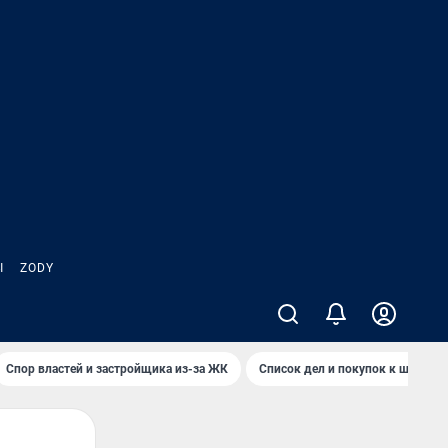
Ы
ZODY
Спор властей и застройщика из-за ЖК
Список дел и покупок к школе