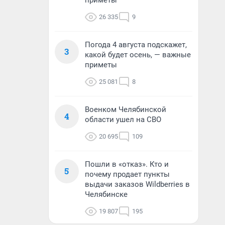
приметы
26 335
9
Погода 4 августа подскажет,
3
какой будет осень, — важные
приметы
25 081
8
Военком Челябинской
4
области ушел на СВО
20 695
109
Пошли в «отказ». Кто и
5
почему продает пункты
выдачи заказов Wildberries в
Челябинске
19 807
195