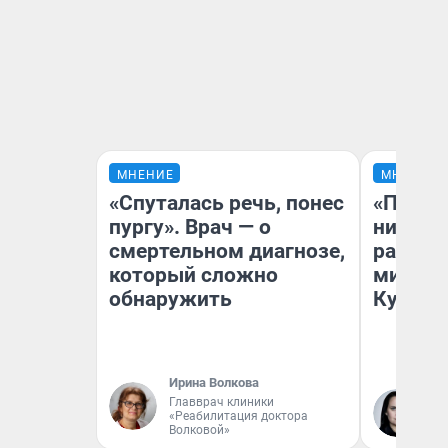
МНЕНИЕ
МНЕНИЕ
«Спуталась речь, понес
«Поздн
пургу». Врач — о
никогд
смертельном диагнозе,
распис
который сложно
минусы
обнаружить
Кузи в
Ирина Волкова
Главврач клиники
Ол
«Реабилитация доктора
Волковой»