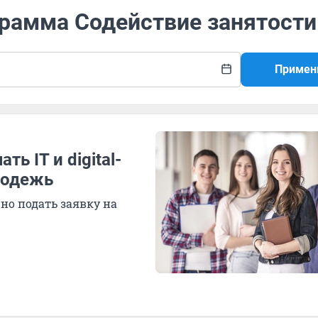
грамма Содействие занятости
Примен
ь IT и digital-
лодежь
но подать заявку на