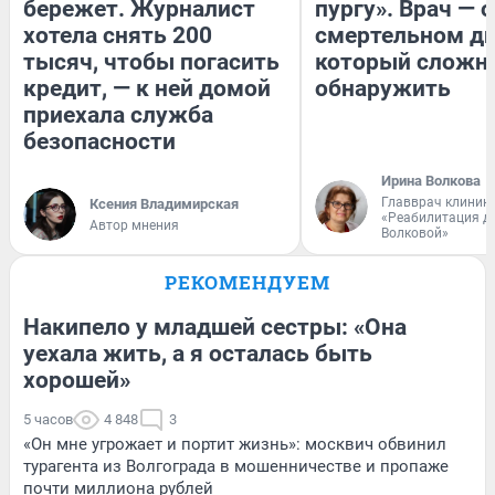
бережет. Журналист
пургу». Врач — о
хотела снять 200
смертельном ди
тысяч, чтобы погасить
который сложн
кредит, — к ней домой
обнаружить
приехала служба
безопасности
Ирина Волкова
Главврач клиник
Ксения Владимирская
«Реабилитация д
Автор мнения
Волковой»
РЕКОМЕНДУЕМ
Накипело у младшей сестры: «Она
уехала жить, а я осталась быть
хорошей»
5 часов
4 848
3
«Он мне угрожает и портит жизнь»: москвич обвинил
турагента из Волгограда в мошенничестве и пропаже
почти миллиона рублей