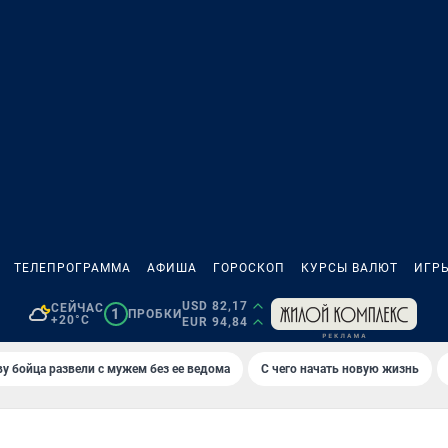
ТЕЛЕПРОГРАММА
АФИША
ГОРОСКОП
КУРСЫ ВАЛЮТ
ИГР
USD 82,17
СЕЙЧАС
1
ПРОБКИ
+20°C
EUR 94,84
у бойца развели с мужем без ее ведома
С чего начать новую жизнь