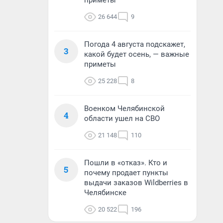
приметы
26 644
9
Погода 4 августа подскажет,
3
какой будет осень, — важные
приметы
25 228
8
Военком Челябинской
4
области ушел на СВО
21 148
110
Пошли в «отказ». Кто и
5
почему продает пункты
выдачи заказов Wildberries в
Челябинске
20 522
196