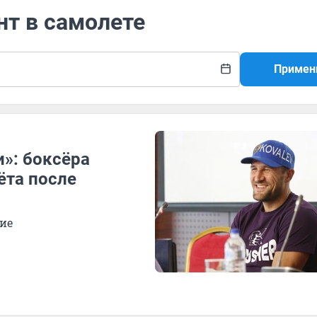
нт в самолете
Примен
»: боксёра
ёта после
ие