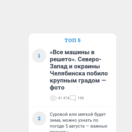
ТОП 5
«Все машины в
1
решето». Северо-
Запад и окраины
Челябинска побило
крупным градом —
фото
41 474
198
Суровой или мягкой будет
2
зима, можно узнать по
погоде 5 августа — важные