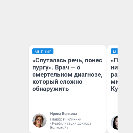
МНЕНИЕ
МНЕНИЕ
«Спуталась речь, понес
«Поздн
пургу». Врач — о
никогд
смертельном диагнозе,
распис
который сложно
минусы
обнаружить
Кузи в
Ирина Волкова
Главврач клиники
Ол
«Реабилитация доктора
Волковой»