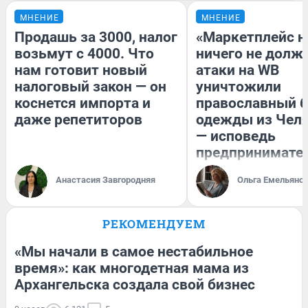
МНЕНИЕ
МНЕНИЕ
Продашь за 3000, налог
«Маркетплейс 
возьмут с 4000. Что
ничего не долже
нам готовит новый
атаки на WB
налоговый закон — он
уничтожили
коснется импорта и
православный 
даже репетиторов
одежды из Чел
— исповедь
предпринимате
Анастасия Завгородняя
Ольга Емельяно
РЕКОМЕНДУЕМ
«Мы начали в самое нестабильное
время»: как многодетная мама из
Архангельска создала свой бизнес