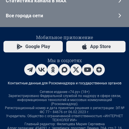
Статистика канала в MAX
Все города сети
Мобильное приложение
Google Play
App Store
Мы в соцсетях
Контактные данные для Роскомнадзора и государственных органов
Сетевое издание «74.ру» (18+)
Зарегистрировано Федеральной службой по надзору в сфере связи,
информационных технологий и массовых коммуникаций
(Роскомнадзор).
Регистрационный номер и дата принятия решения о регистрации: ЭЛ №
ФС 77– 84676 от 06.02.2023 г.
Учредитель: Общество с ограниченной ответственностью «ИНТЕРНЕТ
ТЕХНОЛОГИИ»
Главный редактор: Филипцева Мария Сергеевна
Адрес редакции: 454091, г. Челябинск, проспект Ленина, 26А, стр.2, 16