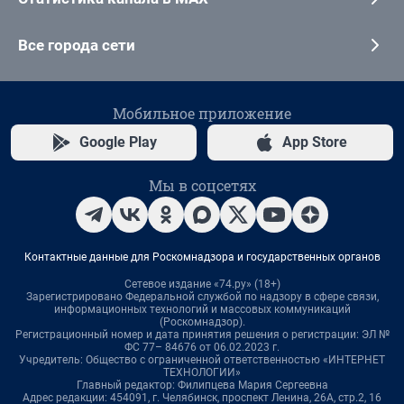
Все города сети
Мобильное приложение
Google Play
App Store
Мы в соцсетях
Контактные данные для Роскомнадзора и государственных органов
Сетевое издание «74.ру» (18+)
Зарегистрировано Федеральной службой по надзору в сфере связи,
информационных технологий и массовых коммуникаций
(Роскомнадзор).
Регистрационный номер и дата принятия решения о регистрации: ЭЛ №
ФС 77– 84676 от 06.02.2023 г.
Учредитель: Общество с ограниченной ответственностью «ИНТЕРНЕТ
ТЕХНОЛОГИИ»
Главный редактор: Филипцева Мария Сергеевна
Адрес редакции: 454091, г. Челябинск, проспект Ленина, 26А, стр.2, 16