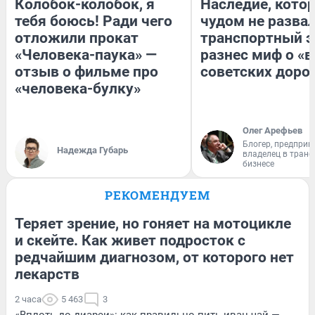
Колобок-колобок, я
Наследие, кото
тебя боюсь! Ради чего
чудом не разва
отложили прокат
транспортный э
«Человека-паука» —
разнес миф о «
отзыв о фильме про
советских доро
«человека-булку»
Олег Арефьев
Блогер, предприн
Надежда Губарь
владелец в тран
бизнесе
РЕКОМЕНДУЕМ
Теряет зрение, но гоняет на мотоцикле
и скейте. Как живет подросток с
редчайшим диагнозом, от которого нет
лекарств
2 часа
5 463
3
«Вплоть до диареи»: как правильно пить иван-чай —