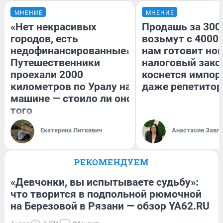
МНЕНИЕ
МНЕНИЕ
«Нет некрасивых
Продашь за 3000
городов, есть
возьмут с 4000.
недофинансированные».
нам готовит но
Путешественники
налоговый зако
проехали 2000
коснется импор
километров по Уралу на
даже репетитор
машине — стоило ли оно
того
Екатерина Литкевич
Анастасия Завг
РЕКОМЕНДУЕМ
«Девчонки, вы испытываете судьбу»:
что творится в подпольной рюмочной
на Березовой в Рязани — обзор YA62.RU