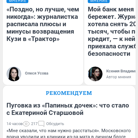
МНЕНИЕ
МНЕНИЕ
«Поздно, но лучше, чем
Мой банк меня
никогда»: журналистка
бережет. Журн
расписала плюсы и
хотела снять 20
минусы возвращения
тысяч, чтобы п
Кузи в «Трактор»
кредит, — к ней
приехала служб
безопасности
Ксения Владими
Олеся Усова
Автор мнения
РЕКОМЕНДУЕМ
Пуговка из «Папиных дочек»: что стало
с Екатериной Старшовой
14 часов
217
Обсудить
«Мне сказали, что нам нужно расстаться». Московского
врача уволили из клиники из-за мата в личном блоге