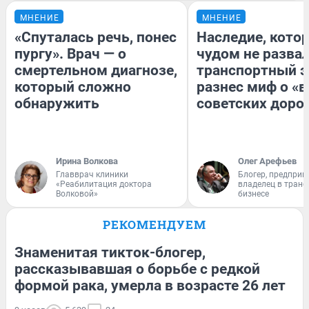
МНЕНИЕ
МНЕНИЕ
«Спуталась речь, понес
Наследие, кото
пургу». Врач — о
чудом не разва
смертельном диагнозе,
транспортный э
который сложно
разнес миф о «
обнаружить
советских доро
Ирина Волкова
Олег Арефьев
Главврач клиники
Блогер, предприн
«Реабилитация доктора
владелец в тран
Волковой»
бизнесе
РЕКОМЕНДУЕМ
Знаменитая тикток-блогер,
рассказывавшая о борьбе с редкой
формой рака, умерла в возрасте 26 лет