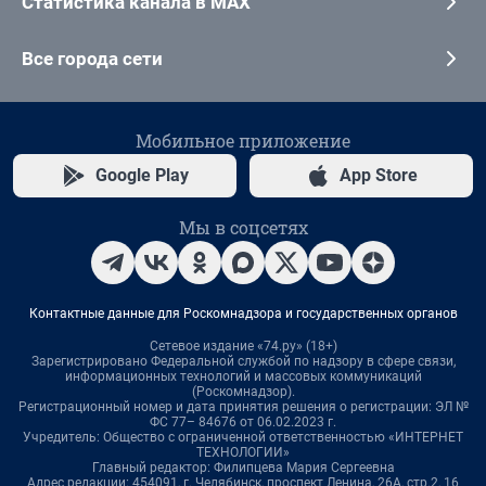
Статистика канала в MAX
Все города сети
Мобильное приложение
Google Play
App Store
Мы в соцсетях
Контактные данные для Роскомнадзора и государственных органов
Сетевое издание «74.ру» (18+)
Зарегистрировано Федеральной службой по надзору в сфере связи,
информационных технологий и массовых коммуникаций
(Роскомнадзор).
Регистрационный номер и дата принятия решения о регистрации: ЭЛ №
ФС 77– 84676 от 06.02.2023 г.
Учредитель: Общество с ограниченной ответственностью «ИНТЕРНЕТ
ТЕХНОЛОГИИ»
Главный редактор: Филипцева Мария Сергеевна
Адрес редакции: 454091, г. Челябинск, проспект Ленина, 26А, стр.2, 16