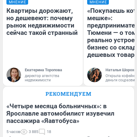
МНЕНИЕ
МНЕНИЕ
Квартиры дорожают,
«Покупаешь кот
но дешевеют: почему
мешке»:
рынок недвижимости
предпринимател
сейчас такой странный
Тюмени — о том
реально устрое
бизнес со скла
дешевых товар
Екатерина Торопова
Наталья Шорохо
директор агентства
Открыла кофейну
недвижимости
деньги соцразви
РЕКОМЕНДУЕМ
«Четыре месяца больничных»: в
Ярославле автомобилист изувечил
пассажира «Яавтобуса»
5 часов
3 885
18