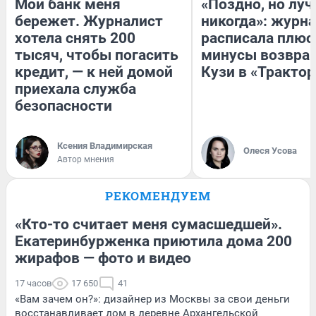
Мой банк меня
«Поздно, но луч
бережет. Журналист
никогда»: журн
хотела снять 200
расписала плюс
тысяч, чтобы погасить
минусы возвра
кредит, — к ней домой
Кузи в «Трактор
приехала служба
безопасности
Ксения Владимирская
Олеся Усова
Автор мнения
РЕКОМЕНДУЕМ
«Кто-то считает меня сумасшедшей».
Екатеринбурженка приютила дома 200
жирафов — фото и видео
17 часов
17 650
41
«Вам зачем он?»: дизайнер из Москвы за свои деньги
восстанавливает дом в деревне Архангельской