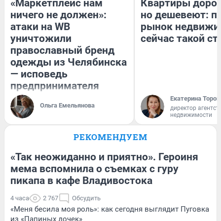
«Маркетплейс нам
Квартиры доро
ничего не должен»:
но дешевеют: п
атаки на WB
рынок недвижи
уничтожили
сейчас такой с
православный бренд
одежды из Челябинска
— исповедь
предпринимателя
Екатерина Тороп
Ольга Емельянова
директор агентст
недвижимости
РЕКОМЕНДУЕМ
«Так неожиданно и приятно». Героиня
мема вспомнила о съемках с гуру
пикапа в кафе Владивостока
4 часа
2 767
Обсудить
«Меня бесила моя роль»: как сегодня выглядит Пуговка
из «Папиных дочек»