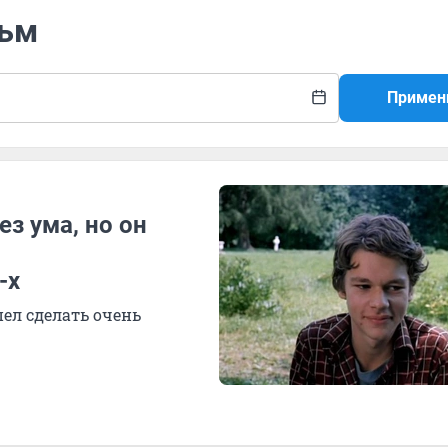
льм
Примен
з ума, но он
-х
ел сделать очень