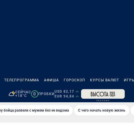
ТЕЛЕПРОГРАММА
АФИША
ГОРОСКОП
КУРСЫ ВАЛЮТ
ИГР
USD 82,17
СЕЙЧАС
0
ПРОБКИ
+18°C
EUR 94,84
у бойца развели с мужем без ее ведома
С чего начать новую жизнь