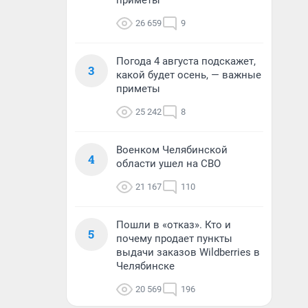
приметы
26 659
9
Погода 4 августа подскажет,
3
какой будет осень, — важные
приметы
25 242
8
Военком Челябинской
4
области ушел на СВО
21 167
110
Пошли в «отказ». Кто и
5
почему продает пункты
выдачи заказов Wildberries в
Челябинске
20 569
196