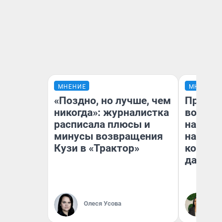
МНЕНИЕ
МНЕНИЕ
«Поздно, но лучше, чем
Продаш
никогда»: журналистка
возьмут
расписала плюсы и
нам го
минусы возвращения
налого
Кузи в «Трактор»
коснет
даже р
Олеся Усова
Ан