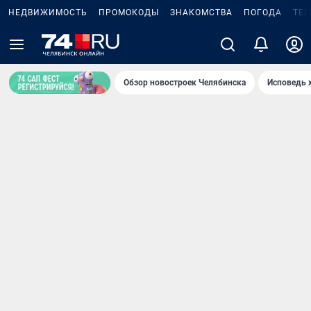
НЕДВИЖИМОСТЬ
ПРОМОКОДЫ
ЗНАКОМСТВА
ПОГОДА
ТЕ
Обзор новостроек Челябинска
Исповедь 