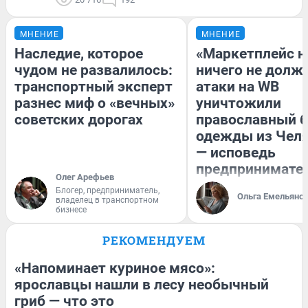
МНЕНИЕ
МНЕНИЕ
Наследие, которое
«Маркетплейс 
чудом не развалилось:
ничего не долже
транспортный эксперт
атаки на WB
разнес миф о «вечных»
уничтожили
советских дорогах
православный 
одежды из Чел
— исповедь
предпринимате
Олег Арефьев
Блогер, предприниматель,
Ольга Емельяно
владелец в транспортном
бизнесе
РЕКОМЕНДУЕМ
«Напоминает куриное мясо»:
ярославцы нашли в лесу необычный
гриб — что это