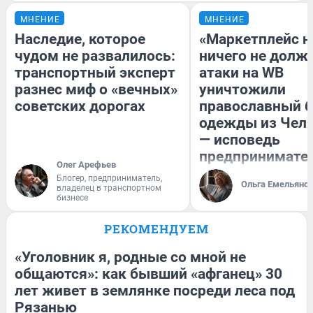
МНЕНИЕ
МНЕНИЕ
Наследие, которое
«Маркетплейс 
чудом не развалилось:
ничего не долже
транспортный эксперт
атаки на WB
разнес миф о «вечных»
уничтожили
советских дорогах
православный 
одежды из Чел
— исповедь
предпринимате
Олег Арефьев
Блогер, предприниматель,
Ольга Емельяно
владелец в транспортном
бизнесе
РЕКОМЕНДУЕМ
«Уголовник я, родные со мной не
общаются»: как бывший «афганец» 30
лет живет в землянке посреди леса под
Рязанью