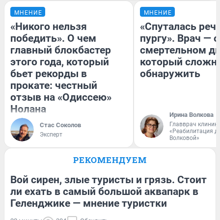
МНЕНИЕ
МНЕНИЕ
«Никого нельзя
«Спуталась речь
победить». О чем
пургу». Врач — о
главный блокбастер
смертельном ди
этого года, который
который сложн
бьет рекорды в
обнаружить
прокате: честный
отзыв на «Одиссею»
Нолана
Ирина Волкова
Главврач клиник
Стас Соколов
«Реабилитация д
Эксперт
Волковой»
РЕКОМЕНДУЕМ
Вой сирен, злые туристы и грязь. Стоит
ли ехать в самый большой аквапарк в
Геленджике — мнение туристки