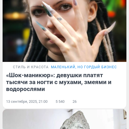
СТИЛЬ И КРАСОТА
МАЛЕНЬКИЙ, НО ГОРДЫЙ БИЗНЕС
ИСТ
«Шок-маникюр»: девушки платят
тысячи за ногти с мухами, змеями и
водорослями
13 сентября, 2025, 21:00
5 540
26