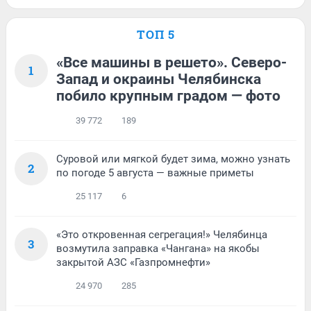
ТОП 5
«Все машины в решето». Северо-
1
Запад и окраины Челябинска
побило крупным градом — фото
39 772
189
Суровой или мягкой будет зима, можно узнать
2
по погоде 5 августа — важные приметы
25 117
6
«Это откровенная сегрегация!» Челябинца
3
возмутила заправка «Чангана» на якобы
закрытой АЗС «Газпромнефти»
24 970
285