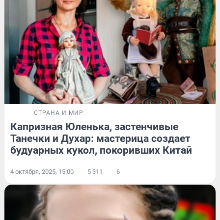
СТРАНА И МИР
Капризная Юленька, застенчивые
Танечки и Духар: мастерица создает
будуарных кукол, покоривших Китай
4 октября, 2025, 15:00
5 311
6