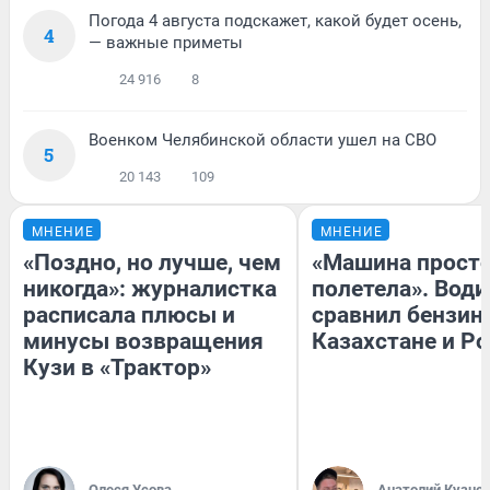
Погода 4 августа подскажет, какой будет осень,
4
— важные приметы
24 916
8
Военком Челябинской области ушел на СВО
5
20 143
109
МНЕНИЕ
МНЕНИЕ
«Поздно, но лучше, чем
«Машина прост
никогда»: журналистка
полетела». Води
расписала плюсы и
сравнил бензин
минусы возвращения
Казахстане и Р
Кузи в «Трактор»
Олеся Усова
Анатолий Кузне