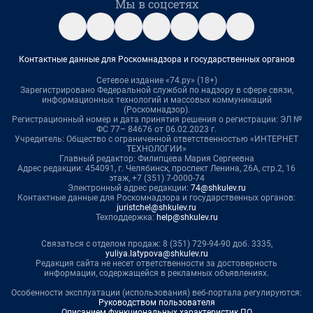
Мы в соцсетях
Контактные данные для Роскомнадзора и государственных органов
Сетевое издание «74.ру» (18+)
Зарегистрировано Федеральной службой по надзору в сфере связи,
информационных технологий и массовых коммуникаций
(Роскомнадзор).
Регистрационный номер и дата принятия решения о регистрации: ЭЛ №
ФС 77– 84676 от 06.02.2023 г.
Учредитель: Общество с ограниченной ответственностью «ИНТЕРНЕТ
ТЕХНОЛОГИИ»
Главный редактор: Филипцева Мария Сергеевна
Адрес редакции: 454091, г. Челябинск, проспект Ленина, 26А, стр.2, 16
этаж, +7 (351) 7-0000-74
Электронный адрес редакции:
74@shkulev.ru
Контактные данные для Роскомнадзора и государственных органов:
juristchel@shkulev.ru
Техподдержка:
help@shkulev.ru
Связаться с отделом продаж: 8 (351) 729-94-90 доб. 3335,
yuliya.latypova@shkulev.ru
Редакция сайта не несет ответственности за достоверность
информации, содержащейся в рекламных объявлениях.
Особенности эксплуатации (использования) веб-портала регулируются:
Руководством пользователя
Описанием функциональных характеристик ПО