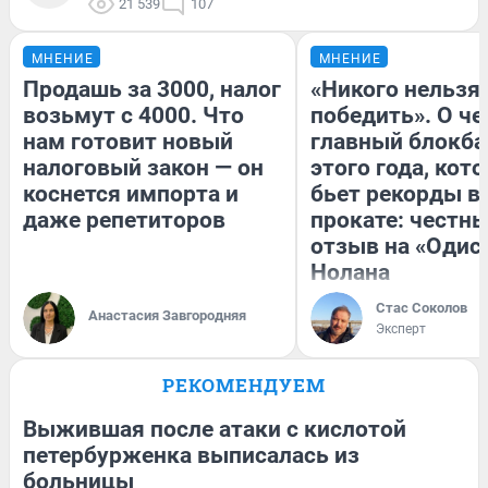
21 539
107
МНЕНИЕ
МНЕНИЕ
Продашь за 3000, налог
«Никого нельзя
возьмут с 4000. Что
победить». О ч
нам готовит новый
главный блокба
налоговый закон — он
этого года, кот
коснется импорта и
бьет рекорды в
даже репетиторов
прокате: честн
отзыв на «Одис
Нолана
Стас Соколов
Анастасия Завгородняя
Эксперт
РЕКОМЕНДУЕМ
Выжившая после атаки с кислотой
петербурженка выписалась из
больницы