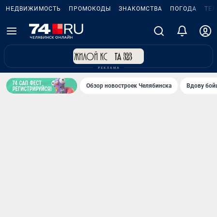
НЕДВИЖИМОСТЬ
ПРОМОКОДЫ
ЗНАКОМСТВА
ПОГОДА
ТЕ
Обзор новостроек Челябинска
Вдову бойц