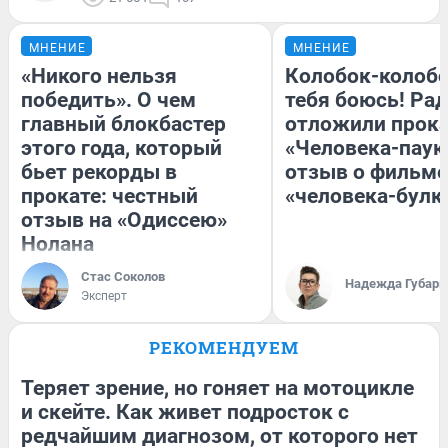
МНЕНИЕ
МНЕНИЕ
«Никого нельзя
Колобок-колобо
победить». О чем
тебя боюсь! Рад
главный блокбастер
отложили прок
этого года, который
«Человека-паук
бьет рекорды в
отзыв о фильме
прокате: честный
«человека-булк
отзыв на «Одиссею»
Нолана
Стас Соколов
Надежда Губарь
Эксперт
РЕКОМЕНДУЕМ
Теряет зрение, но гоняет на мотоцикле
и скейте. Как живет подросток с
редчайшим диагнозом, от которого нет