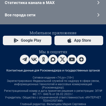
Статистика канала в MAX
Все города сети
Мобильное приложение
Google Play
App Store
Мы в соцсетях
Контактные данные для Роскомнадзора и государственных органов
Сетевое издание «74.ру» (18+)
Зарегистрировано Федеральной службой по надзору в сфере связи,
информационных технологий и массовых коммуникаций
(Роскомнадзор).
Регистрационный номер и дата принятия решения о регистрации: ЭЛ №
ФС 77– 84676 от 06.02.2023 г.
Учредитель: Общество с ограниченной ответственностью «ИНТЕРНЕТ
ТЕХНОЛОГИИ»
Главный редактор: Филипцева Мария Сергеевна