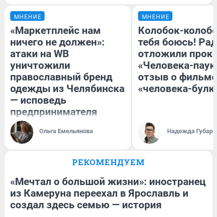
МНЕНИЕ
МНЕНИЕ
«Маркетплейс нам
Колобок-колобо
ничего не должен»:
тебя боюсь! Рад
атаки на WB
отложили прок
уничтожили
«Человека-паук
православный бренд
отзыв о фильме
одежды из Челябинска
«человека-булк
— исповедь
предпринимателя
Ольга Емельянова
Надежда Губарь
РЕКОМЕНДУЕМ
«Мечтал о большой жизни»: иностранец
из Камеруна переехал в Ярославль и
создал здесь семью — история