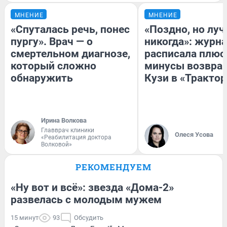
МНЕНИЕ
МНЕНИЕ
«Спуталась речь, понес
«Поздно, но луч
пургу». Врач — о
никогда»: журн
смертельном диагнозе,
расписала плюс
который сложно
минусы возвра
обнаружить
Кузи в «Трактор
Ирина Волкова
Главврач клиники
Олеся Усова
«Реабилитация доктора
Волковой»
РЕКОМЕНДУЕМ
«Ну вот и всё»: звезда «Дома-2»
развелась с молодым мужем
15 минут
93
Обсудить