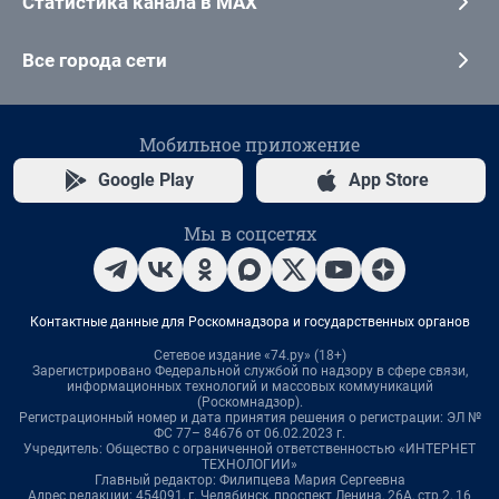
Статистика канала в MAX
Все города сети
Мобильное приложение
Google Play
App Store
Мы в соцсетях
Контактные данные для Роскомнадзора и государственных органов
Сетевое издание «74.ру» (18+)
Зарегистрировано Федеральной службой по надзору в сфере связи,
информационных технологий и массовых коммуникаций
(Роскомнадзор).
Регистрационный номер и дата принятия решения о регистрации: ЭЛ №
ФС 77– 84676 от 06.02.2023 г.
Учредитель: Общество с ограниченной ответственностью «ИНТЕРНЕТ
ТЕХНОЛОГИИ»
Главный редактор: Филипцева Мария Сергеевна
Адрес редакции: 454091, г. Челябинск, проспект Ленина, 26А, стр.2, 16