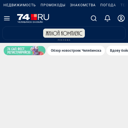
НЕДВИЖИМОСТЬ
ПРОМОКОДЫ
ЗНАКОМСТВА
ПОГОДА
ТЕ
Обзор новостроек Челябинска
Вдову бойц