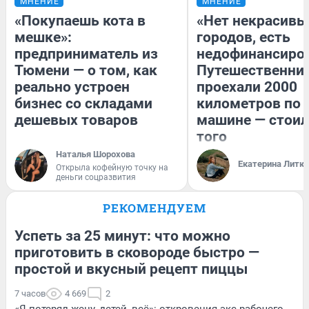
МНЕНИЕ
МНЕНИЕ
«Покупаешь кота в
«Нет некрасивы
мешке»:
городов, есть
предприниматель из
недофинансиро
Тюмени — о том, как
Путешественни
реально устроен
проехали 2000
бизнес со складами
километров по 
дешевых товаров
машине — стоил
того
Наталья Шорохова
Екатерина Литк
Открыла кофейную точку на
деньги соцразвития
РЕКОМЕНДУЕМ
Успеть за 25 минут: что можно
приготовить в сковороде быстро —
простой и вкусный рецепт пиццы
7 часов
4 669
2
«Я потерял жену, детей, всё»: откровения экс-рабочего