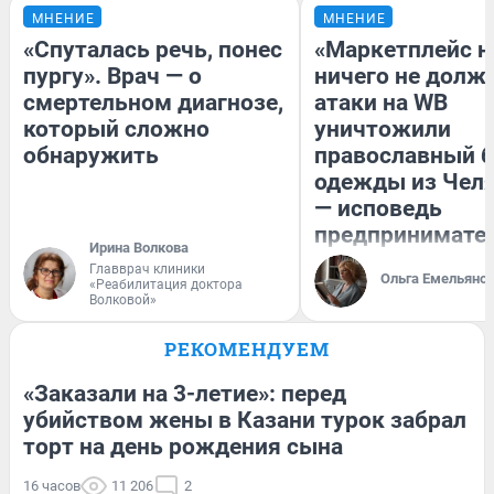
МНЕНИЕ
МНЕНИЕ
«Спуталась речь, понес
«Маркетплейс 
пургу». Врач — о
ничего не долже
смертельном диагнозе,
атаки на WB
который сложно
уничтожили
обнаружить
православный 
одежды из Чел
— исповедь
предпринимате
Ирина Волкова
Главврач клиники
Ольга Емельяно
«Реабилитация доктора
Волковой»
РЕКОМЕНДУЕМ
«Заказали на 3-летие»: перед
убийством жены в Казани турок забрал
торт на день рождения сына
16 часов
11 206
2