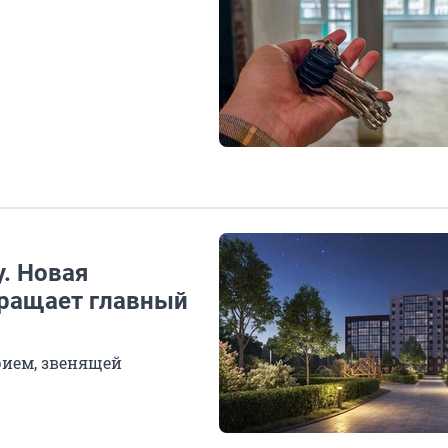
у. Новая
ращает главный
рием, звенящей