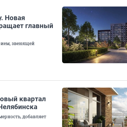
у. Новая
ращает главный
рием, звенящей
новый квартал
 Челябинска
мерность, добавляет