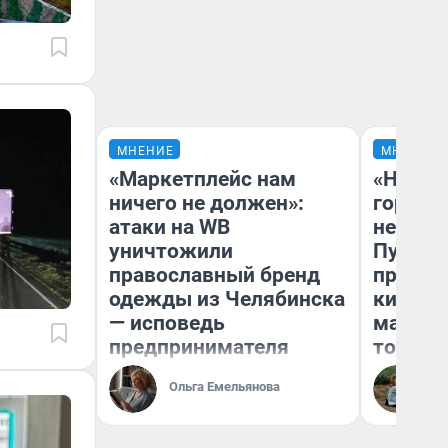
МНЕНИЕ
МНЕНИЕ
«Маркетплейс нам
«Нет н
ничего не должен»:
городов
атаки на WB
недофи
уничтожили
Путеше
православный бренд
проеха
одежды из Челябинска
киломе
— исповедь
машине
предпринимателя
того
Ольга Емельянова
Ек