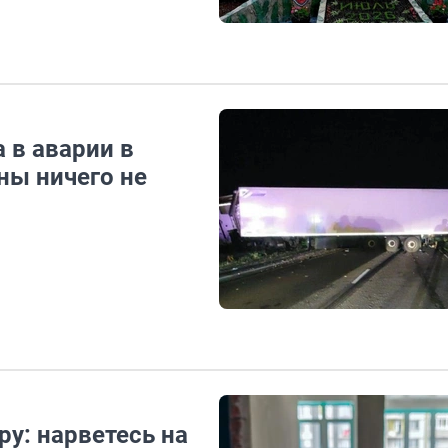
 в аварии в
ны ничего не
у: нарветесь на