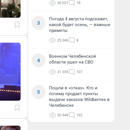
26 021
18
Погода 4 августа подскажет,
3
какой будет осень, — важные
приметы
25 346
8
Военком Челябинской
4
области ушел на СВО
21 335
107
Пошли в «отказ». Кто и
5
почему продает пункты
выдачи заказов Wildberries в
Челябинске
20 949
192