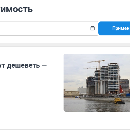
жимость
Примен
ут дешеветь —