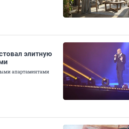
стовал элитную
ами
ными апартаментами