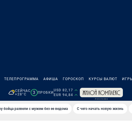
ТЕЛЕПРОГРАММА
АФИША
ГОРОСКОП
КУРСЫ ВАЛЮТ
ИГР
USD 82,17
СЕЙЧАС
3
ПРОБКИ
+28°C
EUR 94,84
у бойца развели с мужем без ее ведома
С чего начать новую жизнь