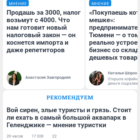
МНЕНИЕ
МНЕНИЕ
Продашь за 3000, налог
«Покупаешь кот
возьмут с 4000. Что
мешке»:
нам готовит новый
предпринимател
налоговый закон — он
Тюмени — о том
коснется импорта и
реально устрое
даже репетиторов
бизнес со скла
дешевых товар
Наталья Шорохо
Анастасия Завгородняя
Открыла кофейну
деньги соцразви
РЕКОМЕНДУЕМ
Вой сирен, злые туристы и грязь. Стоит
ли ехать в самый большой аквапарк в
Геленджике — мнение туристки
20 часов
17 028
22