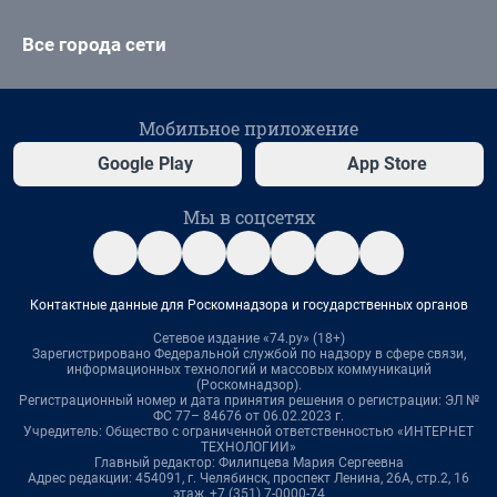
Все города сети
Мобильное приложение
Google Play
App Store
Мы в соцсетях
Контактные данные для Роскомнадзора и государственных органов
Сетевое издание «74.ру» (18+)
Зарегистрировано Федеральной службой по надзору в сфере связи,
информационных технологий и массовых коммуникаций
(Роскомнадзор).
Регистрационный номер и дата принятия решения о регистрации: ЭЛ №
ФС 77– 84676 от 06.02.2023 г.
Учредитель: Общество с ограниченной ответственностью «ИНТЕРНЕТ
ТЕХНОЛОГИИ»
Главный редактор: Филипцева Мария Сергеевна
Адрес редакции: 454091, г. Челябинск, проспект Ленина, 26А, стр.2, 16
этаж, +7 (351) 7-0000-74