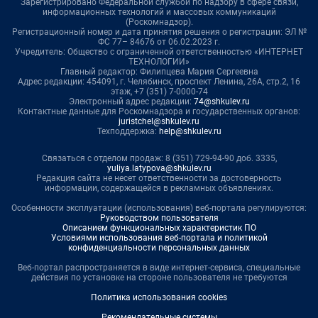
Зарегистрировано Федеральной службой по надзору в сфере связи,
информационных технологий и массовых коммуникаций
(Роскомнадзор).
Регистрационный номер и дата принятия решения о регистрации: ЭЛ №
ФС 77– 84676 от 06.02.2023 г.
Учредитель: Общество с ограниченной ответственностью «ИНТЕРНЕТ
ТЕХНОЛОГИИ»
Главный редактор: Филипцева Мария Сергеевна
Адрес редакции: 454091, г. Челябинск, проспект Ленина, 26А, стр.2, 16
этаж, +7 (351) 7-0000-74
Электронный адрес редакции:
74@shkulev.ru
Контактные данные для Роскомнадзора и государственных органов:
juristchel@shkulev.ru
Техподдержка:
help@shkulev.ru
Связаться с отделом продаж: 8 (351) 729-94-90 доб. 3335,
yuliya.latypova@shkulev.ru
Редакция сайта не несет ответственности за достоверность
информации, содержащейся в рекламных объявлениях.
Особенности эксплуатации (использования) веб-портала регулируются:
Руководством пользователя
Описанием функциональных характеристик ПО
Условиями использования веб-портала и политикой
конфиденциальности персональных данных
Веб-портал распространяется в виде интернет-сервиса, специальные
действия по установке на стороне пользователя не требуются
Политика использования cookies
Рекомендательные системы