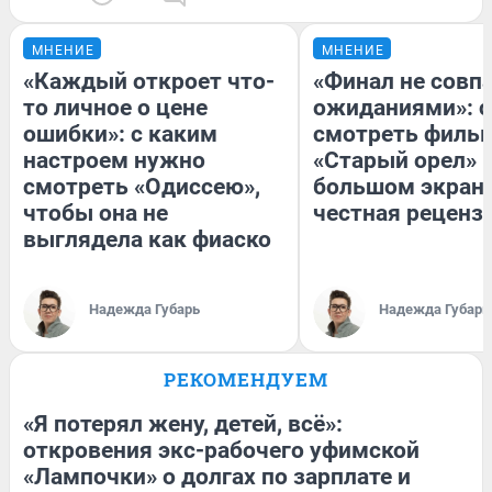
МНЕНИЕ
МНЕНИЕ
«Каждый откроет что-
«Финал не совпа
то личное о цене
ожиданиями»: с
ошибки»: с каким
смотреть филь
настроем нужно
«Старый орел» 
смотреть «Одиссею»,
большом экран
чтобы она не
честная реценз
выглядела как фиаско
Надежда Губарь
Надежда Губарь
РЕКОМЕНДУЕМ
«Я потерял жену, детей, всё»:
откровения экс-рабочего уфимской
«Лампочки» о долгах по зарплате и