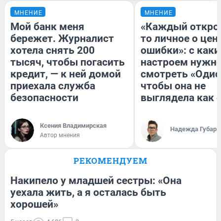
МНЕНИЕ
МНЕНИЕ
Мой банк меня
«Каждый открое
бережет. Журналист
то личное о цен
хотела снять 200
ошибки»: с как
тысяч, чтобы погасить
настроем нужн
кредит, — к ней домой
смотреть «Одис
приехала служба
чтобы она не
безопасности
выглядела как 
Ксения Владимирская
Надежда Губарь
Автор мнения
РЕКОМЕНДУЕМ
Накипело у младшей сестры: «Она
уехала жить, а я осталась быть
хорошей»