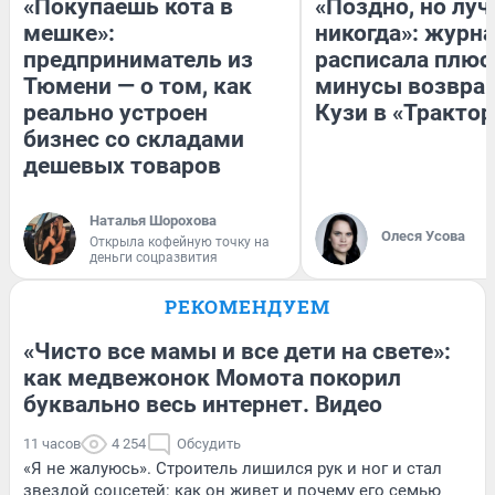
«Покупаешь кота в
«Поздно, но луч
мешке»:
никогда»: журн
предприниматель из
расписала плюс
Тюмени — о том, как
минусы возвра
реально устроен
Кузи в «Трактор
бизнес со складами
дешевых товаров
Наталья Шорохова
Олеся Усова
Открыла кофейную точку на
деньги соцразвития
РЕКОМЕНДУЕМ
«Чисто все мамы и все дети на свете»:
как медвежонок Момота покорил
буквально весь интернет. Видео
11 часов
4 254
Обсудить
«Я не жалуюсь». Строитель лишился рук и ног и стал
звездой соцсетей: как он живет и почему его семью