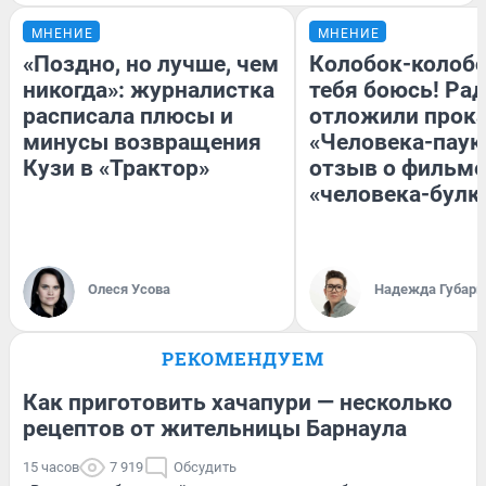
МНЕНИЕ
МНЕНИЕ
«Поздно, но лучше, чем
Колобок-колобо
никогда»: журналистка
тебя боюсь! Рад
расписала плюсы и
отложили прок
минусы возвращения
«Человека-паук
Кузи в «Трактор»
отзыв о фильме
«человека-булк
Олеся Усова
Надежда Губарь
РЕКОМЕНДУЕМ
Как приготовить хачапури — несколько
рецептов от жительницы Барнаула
15 часов
7 919
Обсудить