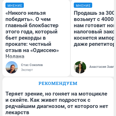
МНЕНИЕ
МНЕНИЕ
«Никого нельзя
Продашь за 3000
победить». О чем
возьмут с 4000.
главный блокбастер
нам готовит но
этого года, который
налоговый зако
бьет рекорды в
коснется импор
прокате: честный
даже репетитор
отзыв на «Одиссею»
Нолана
Стас Соколов
Анастасия Завг
Эксперт
РЕКОМЕНДУЕМ
Теряет зрение, но гоняет на мотоцикле
и скейте. Как живет подросток с
редчайшим диагнозом, от которого нет
лекарств