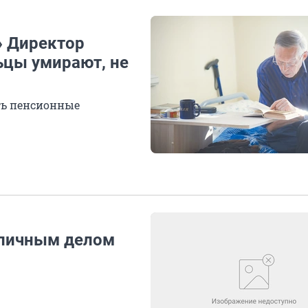
» Директор
льцы умирают, не
ть пенсионные
х личным делом