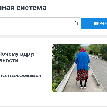
нная система
Примен
Почему вдруг
вности
аются замороженными