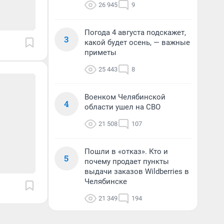
26 945
9
Погода 4 августа подскажет,
3
какой будет осень, — важные
приметы
25 443
8
Военком Челябинской
4
области ушел на СВО
21 508
107
Пошли в «отказ». Кто и
5
почему продает пункты
выдачи заказов Wildberries в
Челябинске
21 349
194