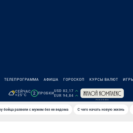
ТЕЛЕПРОГРАММА
АФИША
ГОРОСКОП
КУРСЫ ВАЛЮТ
ИГР
USD 82,17
СЕЙЧАС
2
ПРОБКИ
+25°C
EUR 94,84
у бойца развели с мужем без ее ведома
С чего начать новую жизнь