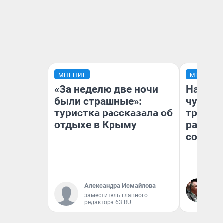
МНЕНИЕ
МНЕНИЕ
«За неделю две ночи
Наслед
были страшные»:
чудом 
туристка рассказала об
трансп
отдыхе в Крыму
разнес
советс
Ол
Александра Исмайлова
Бл
заместитель главного
вл
редактора 63.RU
би