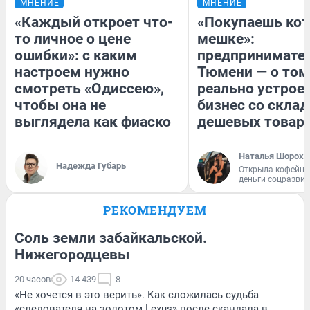
МНЕНИЕ
МНЕНИЕ
«Каждый откроет что-
«Покупаешь кот
то личное о цене
мешке»:
ошибки»: с каким
предпринимател
настроем нужно
Тюмени — о том
смотреть «Одиссею»,
реально устрое
чтобы она не
бизнес со скла
выглядела как фиаско
дешевых товар
Наталья Шорохо
Надежда Губарь
Открыла кофейну
деньги соцразви
РЕКОМЕНДУЕМ
Соль земли забайкальской.
Нижегородцевы
20 часов
14 439
8
«Не хочется в это верить». Как сложилась судьба
«следователя на золотом Lexus» после скандала в