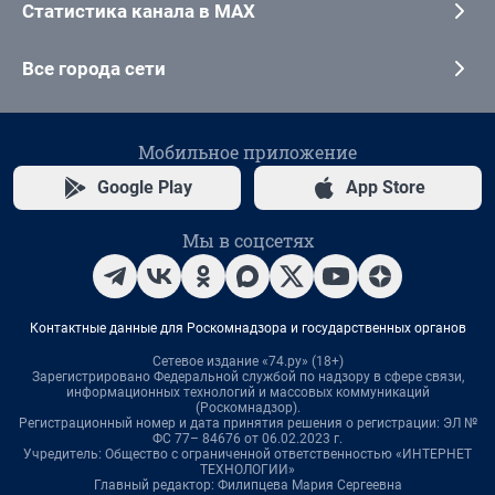
Статистика канала в MAX
Все города сети
Мобильное приложение
Google Play
App Store
Мы в соцсетях
Контактные данные для Роскомнадзора и государственных органов
Сетевое издание «74.ру» (18+)
Зарегистрировано Федеральной службой по надзору в сфере связи,
информационных технологий и массовых коммуникаций
(Роскомнадзор).
Регистрационный номер и дата принятия решения о регистрации: ЭЛ №
ФС 77– 84676 от 06.02.2023 г.
Учредитель: Общество с ограниченной ответственностью «ИНТЕРНЕТ
ТЕХНОЛОГИИ»
Главный редактор: Филипцева Мария Сергеевна