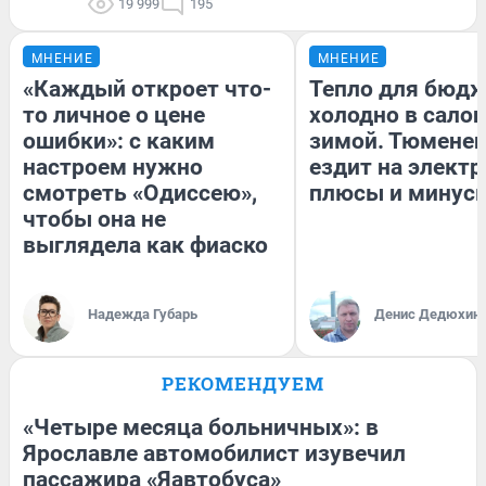
19 999
195
МНЕНИЕ
МНЕНИЕ
«Каждый откроет что-
Тепло для бюдж
то личное о цене
холодно в сало
ошибки»: с каким
зимой. Тюменец
настроем нужно
ездит на электр
смотреть «Одиссею»,
плюсы и минус
чтобы она не
выглядела как фиаско
Надежда Губарь
Денис Дедюхин
РЕКОМЕНДУЕМ
«Четыре месяца больничных»: в
Ярославле автомобилист изувечил
пассажира «Яавтобуса»