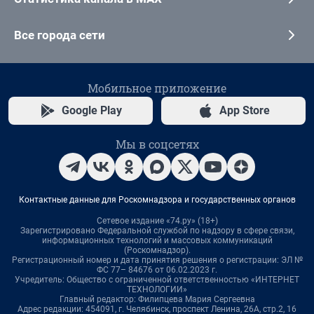
Все города сети
Мобильное приложение
Google Play
App Store
Мы в соцсетях
Контактные данные для Роскомнадзора и государственных органов
Сетевое издание «74.ру» (18+)
Зарегистрировано Федеральной службой по надзору в сфере связи,
информационных технологий и массовых коммуникаций
(Роскомнадзор).
Регистрационный номер и дата принятия решения о регистрации: ЭЛ №
ФС 77– 84676 от 06.02.2023 г.
Учредитель: Общество с ограниченной ответственностью «ИНТЕРНЕТ
ТЕХНОЛОГИИ»
Главный редактор: Филипцева Мария Сергеевна
Адрес редакции: 454091, г. Челябинск, проспект Ленина, 26А, стр.2, 16