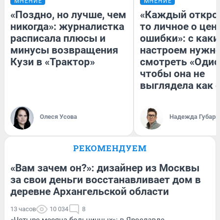
МНЕНИЕ
МНЕНИЕ
«Поздно, но лучше, чем
«Каждый открое
никогда»: журналистка
то личное о цен
расписала плюсы и
ошибки»: с как
минусы возвращения
настроем нужн
Кузи в «Трактор»
смотреть «Одис
чтобы она не
выглядела как 
Олеся Усова
Надежда Губарь
РЕКОМЕНДУЕМ
«Вам зачем он?»: дизайнер из Москвы
за свои деньги восстанавливает дом в
деревне Архангельской области
13 часов
10 034
8
«Четыре месяца больничных»: в Ярославле