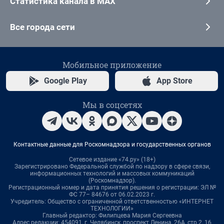
Статистика канала в MAX
Все города сети
Мобильное приложение
Google Play
App Store
Мы в соцсетях
Контактные данные для Роскомнадзора и государственных органов
Сетевое издание «74.ру» (18+)
Зарегистрировано Федеральной службой по надзору в сфере связи,
информационных технологий и массовых коммуникаций
(Роскомнадзор).
Регистрационный номер и дата принятия решения о регистрации: ЭЛ №
ФС 77– 84676 от 06.02.2023 г.
Учредитель: Общество с ограниченной ответственностью «ИНТЕРНЕТ
ТЕХНОЛОГИИ»
Главный редактор: Филипцева Мария Сергеевна
Адрес редакции: 454091, г. Челябинск, проспект Ленина, 26А, стр.2, 16