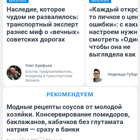
МНЕНИЕ
МНЕНИЕ
Наследие, которое
«Каждый открое
чудом не развалилось:
то личное о цен
транспортный эксперт
ошибки»: с как
разнес миф о «вечных»
настроем нужн
советских дорогах
смотреть «Одис
чтобы она не
выглядела как 
Олег Арефьев
Блогер, предприниматель,
Надежда Губарь
владелец в транспортном
бизнесе
РЕКОМЕНДУЕМ
Модные рецепты соусов от молодой
хозяйки. Консервирование помидоров,
баклажанов, кабачков без глутамата
натрия — сразу в банки