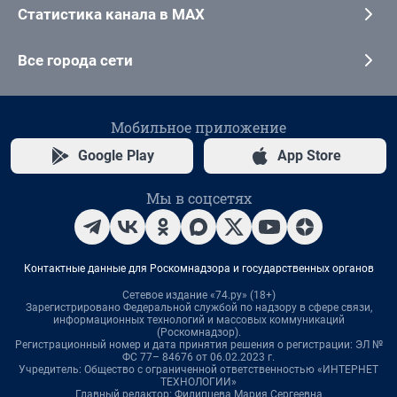
Статистика канала в MAX
Все города сети
Мобильное приложение
Google Play
App Store
Мы в соцсетях
Контактные данные для Роскомнадзора и государственных органов
Сетевое издание «74.ру» (18+)
Зарегистрировано Федеральной службой по надзору в сфере связи,
информационных технологий и массовых коммуникаций
(Роскомнадзор).
Регистрационный номер и дата принятия решения о регистрации: ЭЛ №
ФС 77– 84676 от 06.02.2023 г.
Учредитель: Общество с ограниченной ответственностью «ИНТЕРНЕТ
ТЕХНОЛОГИИ»
Главный редактор: Филипцева Мария Сергеевна