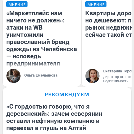
МНЕНИЕ
МНЕНИЕ
«Маркетплейс нам
Квартиры доро
ничего не должен»:
но дешевеют: п
атаки на WB
рынок недвижи
уничтожили
сейчас такой с
православный бренд
одежды из Челябинска
— исповедь
предпринимателя
Екатерина Тороп
Ольга Емельянова
директор агентст
недвижимости
РЕКОМЕНДУЕМ
«С гордостью говорю, что я
деревенский»: зачем северянин
оставил нефтяную компанию и
переехал в глушь на Алтай