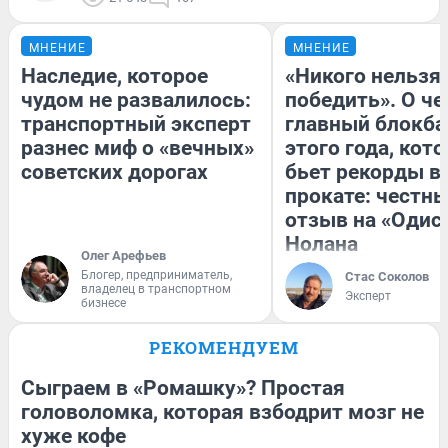
МНЕНИЕ
МНЕНИЕ
Наследие, которое
«Никого нельзя
чудом не развалилось:
победить». О ч
транспортный эксперт
главный блокба
разнес миф о «вечных»
этого года, кот
советских дорогах
бьет рекорды в
прокате: честн
отзыв на «Одис
Нолана
Олег Арефьев
Блогер, предприниматель,
Стас Соколов
владелец в транспортном
Эксперт
бизнесе
РЕКОМЕНДУЕМ
Сыграем в «Ромашку»? Простая
головоломка, которая взбодрит мозг не
хуже кофе