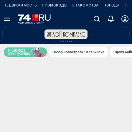
НЕДВИЖИМОСТЬ
ПРОМОКОДЫ
ЗНАКОМСТВА
ПОГОДА
ТЕ
Обзор новостроек Челябинска
Вдову бойц