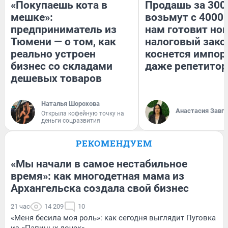
«Покупаешь кота в
Продашь за 3000
мешке»:
возьмут с 4000.
предприниматель из
нам готовит но
Тюмени — о том, как
налоговый зако
реально устроен
коснется импор
бизнес со складами
даже репетитор
дешевых товаров
Наталья Шорохова
Анастасия Завг
Открыла кофейную точку на
деньги соцразвития
РЕКОМЕНДУЕМ
«Мы начали в самое нестабильное
время»: как многодетная мама из
Архангельска создала свой бизнес
21 час
14 209
10
«Меня бесила моя роль»: как сегодня выглядит Пуговка
из «Папиных дочек»