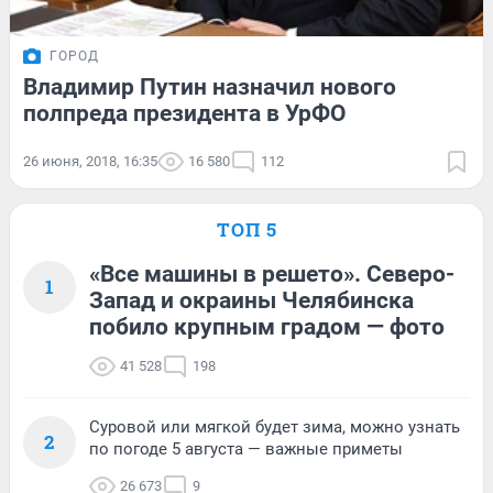
ГОРОД
Владимир Путин назначил нового
полпреда президента в УрФО
26 июня, 2018, 16:35
16 580
112
ТОП 5
«Все машины в решето». Северо-
1
Запад и окраины Челябинска
побило крупным градом — фото
41 528
198
Суровой или мягкой будет зима, можно узнать
2
по погоде 5 августа — важные приметы
26 673
9