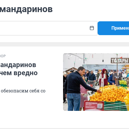
 мандаринов
Примен
ЗОР
мандаринов
чем вредно
 обезопасим себя со