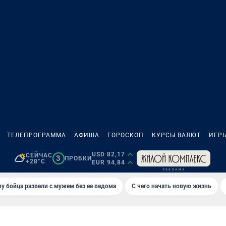
ТЕЛЕПРОГРАММА
АФИША
ГОРОСКОП
КУРСЫ ВАЛЮТ
ИГР
USD 82,17
СЕЙЧАС
3
ПРОБКИ
+28°C
EUR 94,84
у бойца развели с мужем без ее ведома
С чего начать новую жизнь