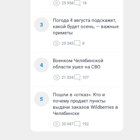
25 958
18
Погода 4 августа подскажет,
3
какой будет осень, — важные
приметы
25 345
8
Военком Челябинской
4
области ушел на СВО
21 334
107
Пошли в «отказ». Кто и
5
почему продает пункты
выдачи заказов Wildberries в
Челябинске
20 947
192