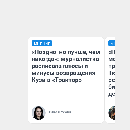
МНЕНИЕ
МНЕНИЕ
«Поздно, но лучше, чем
«Покуп
никогда»: журналистка
мешке»
расписала плюсы и
предпр
минусы возвращения
Тюмени
Кузи в «Трактор»
реальн
бизнес
дешевы
На
Олеся Усова
От
де