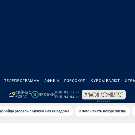
ТЕЛЕПРОГРАММА
АФИША
ГОРОСКОП
КУРСЫ ВАЛЮТ
ИГР
USD 82,17
СЕЙЧАС
3
ПРОБКИ
+28°C
EUR 94,84
у бойца развели с мужем без ее ведома
С чего начать новую жизнь