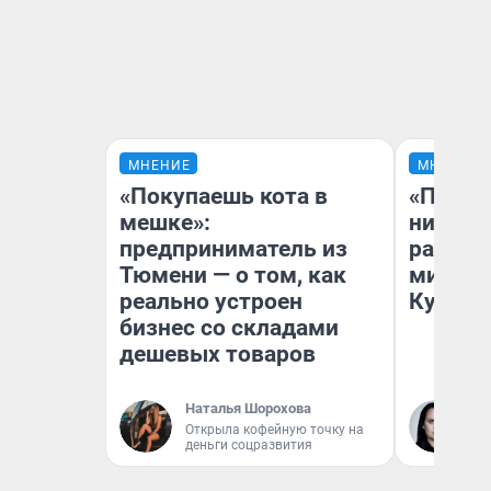
МНЕНИЕ
МНЕНИЕ
«Покупаешь кота в
«Поздн
мешке»:
никогд
предприниматель из
распис
Тюмени — о том, как
минусы
реально устроен
Кузи в
бизнес со складами
дешевых товаров
Наталья Шорохова
Ол
Открыла кофейную точку на
деньги соцразвития