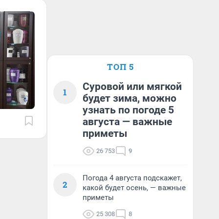
ТОП 5
Суровой или мягкой
1
будет зима, можно
узнать по погоде 5
августа — важные
приметы
26 753
9
Погода 4 августа подскажет,
2
какой будет осень, — важные
приметы
25 308
8