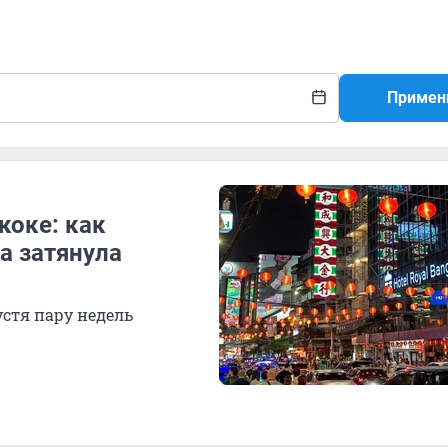
Примен
коке: как
а затянула
устя пару недель