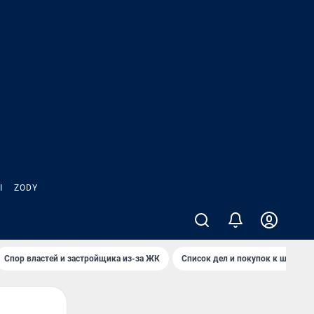
Ы
ZODY
Спор властей и застройщика из-за ЖК
Список дел и покупок к школе