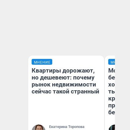
МНЕНИЕ
МНЕНИЕ
Квартиры дорожают,
Мой ба
но дешевеют: почему
береже
рынок недвижимости
хотела 
сейчас такой странный
тысяч,
кредит,
приеха
безопа
Екатерина Торопова
Кс