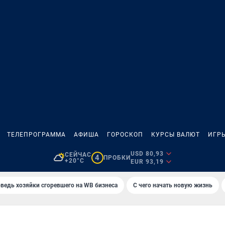
ТЕЛЕПРОГРАММА
АФИША
ГОРОСКОП
КУРСЫ ВАЛЮТ
ИГР
USD 80,93
СЕЙЧАС
4
ПРОБКИ
+20°C
EUR 93,19
ведь хозяйки сгоревшего на WB бизнеса
С чего начать новую жизнь