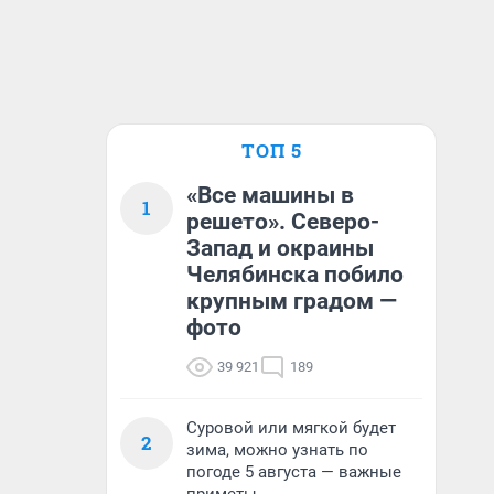
ТОП 5
«Все машины в
1
решето». Северо-
Запад и окраины
Челябинска побило
крупным градом —
фото
39 921
189
Суровой или мягкой будет
2
зима, можно узнать по
погоде 5 августа — важные