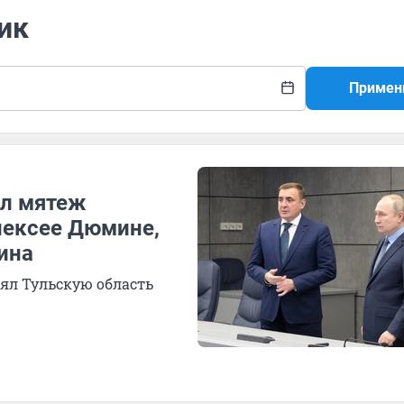
ик
Примен
ил мятеж
лексее Дюмине,
ина
лял Тульскую область