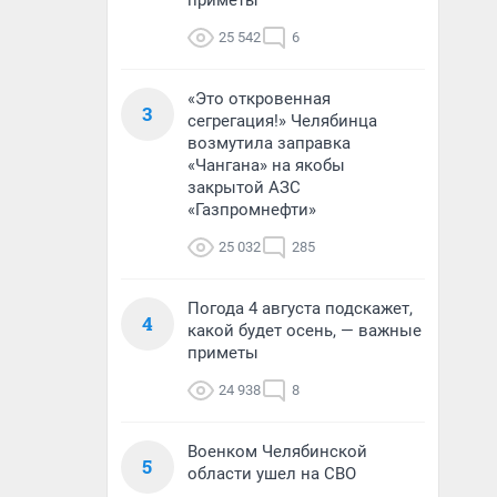
приметы
25 542
6
«Это откровенная
3
сегрегация!» Челябинца
возмутила заправка
«Чангана» на якобы
закрытой АЗС
«Газпромнефти»
25 032
285
Погода 4 августа подскажет,
4
какой будет осень, — важные
приметы
24 938
8
Военком Челябинской
5
области ушел на СВО