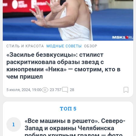
СТИЛЬ И КРАСОТА
МОДНЫЕ СОВЕТЫ
ОБЗОР
«Засилье безвкусицы»: стилист
раскритиковала образы звезд с
кинопремии «Ника» — смотрим, кто в
чем пришел
5 июля, 2024, 19:00
23 757
28
ТОП 5
«Все машины в решето». Северо-
1
Запад и окраины Челябинска
побило крупным градом — фото