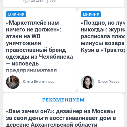
20 238
196
МНЕНИЕ
МНЕНИЕ
«Маркетплейс нам
«Поздно, но луч
ничего не должен»:
никогда»: журн
атаки на WB
расписала плюс
уничтожили
минусы возвра
православный бренд
Кузи в «Трактор
одежды из Челябинска
— исповедь
предпринимателя
Ольга Емельянова
Олеся Усова
РЕКОМЕНДУЕМ
«Вам зачем он?»: дизайнер из Москвы
за свои деньги восстанавливает дом в
деревне Архангельской области