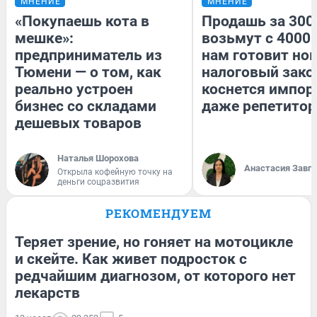
МНЕНИЕ
МНЕНИЕ
«Покупаешь кота в
Продашь за 3000
мешке»:
возьмут с 4000.
предприниматель из
нам готовит но
Тюмени — о том, как
налоговый зако
реально устроен
коснется импор
бизнес со складами
даже репетитор
дешевых товаров
Наталья Шорохова
Анастасия Завг
Открыла кофейную точку на
деньги соцразвития
РЕКОМЕНДУЕМ
Теряет зрение, но гоняет на мотоцикле
и скейте. Как живет подросток с
редчайшим диагнозом, от которого нет
лекарств