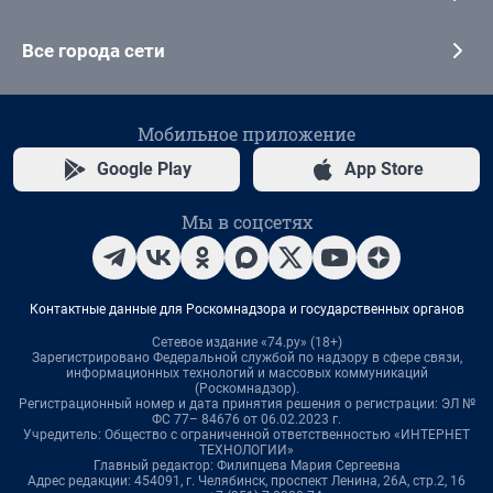
Все города сети
Мобильное приложение
Google Play
App Store
Мы в соцсетях
Контактные данные для Роскомнадзора и государственных органов
Сетевое издание «74.ру» (18+)
Зарегистрировано Федеральной службой по надзору в сфере связи,
информационных технологий и массовых коммуникаций
(Роскомнадзор).
Регистрационный номер и дата принятия решения о регистрации: ЭЛ №
ФС 77– 84676 от 06.02.2023 г.
Учредитель: Общество с ограниченной ответственностью «ИНТЕРНЕТ
ТЕХНОЛОГИИ»
Главный редактор: Филипцева Мария Сергеевна
Адрес редакции: 454091, г. Челябинск, проспект Ленина, 26А, стр.2, 16