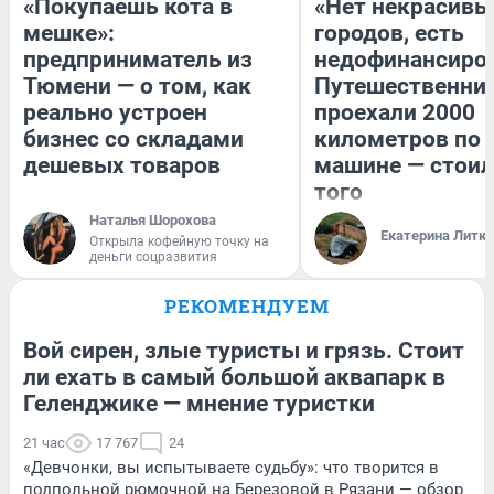
«Покупаешь кота в
«Нет некрасивы
мешке»:
городов, есть
предприниматель из
недофинансиро
Тюмени — о том, как
Путешественни
реально устроен
проехали 2000
бизнес со складами
километров по 
дешевых товаров
машине — стоил
того
Наталья Шорохова
Екатерина Литк
Открыла кофейную точку на
деньги соцразвития
РЕКОМЕНДУЕМ
Вой сирен, злые туристы и грязь. Стоит
ли ехать в самый большой аквапарк в
Геленджике — мнение туристки
21 час
17 767
24
«Девчонки, вы испытываете судьбу»: что творится в
подпольной рюмочной на Березовой в Рязани — обзор