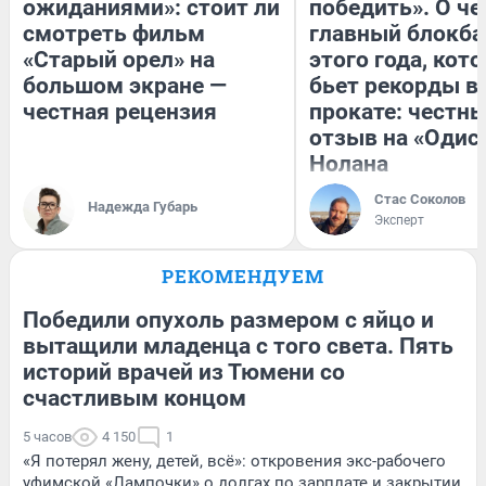
ожиданиями»: стоит ли
победить». О ч
смотреть фильм
главный блокба
«Старый орел» на
этого года, кот
большом экране —
бьет рекорды в
честная рецензия
прокате: честн
отзыв на «Одис
Нолана
Стас Соколов
Надежда Губарь
Эксперт
РЕКОМЕНДУЕМ
Победили опухоль размером с яйцо и
вытащили младенца с того света. Пять
историй врачей из Тюмени со
счастливым концом
5 часов
4 150
1
«Я потерял жену, детей, всё»: откровения экс-рабочего
уфимской «Лампочки» о долгах по зарплате и закрытии