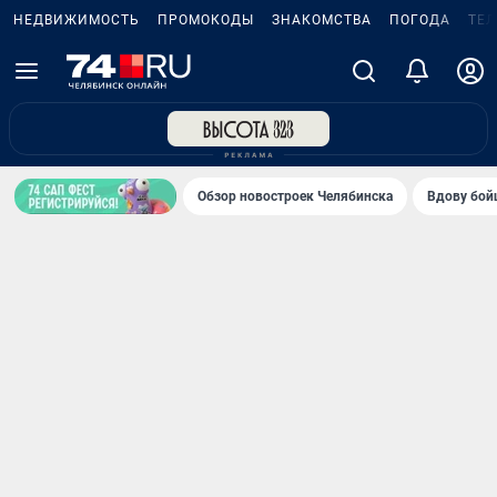
НЕДВИЖИМОСТЬ
ПРОМОКОДЫ
ЗНАКОМСТВА
ПОГОДА
ТЕ
Обзор новостроек Челябинска
Вдову бойц