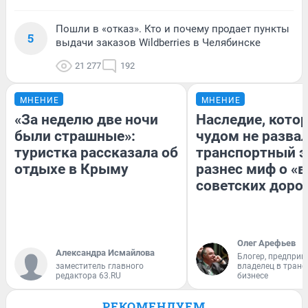
Пошли в «отказ». Кто и почему продает пункты
5
выдачи заказов Wildberries в Челябинске
21 277
192
МНЕНИЕ
МНЕНИЕ
«За неделю две ночи
Наследие, кото
были страшные»:
чудом не разва
туристка рассказала об
транспортный э
отдыхе в Крыму
разнес миф о «
советских доро
Олег Арефьев
Александра Исмайлова
Блогер, предприн
заместитель главного
владелец в тран
редактора 63.RU
бизнесе
РЕКОМЕНДУЕМ