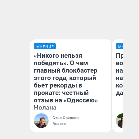
МНЕНИЕ
МНЕНИЕ
«Никого нельзя
Продаш
победить». О чем
возьмут
главный блокбастер
нам го
этого года, который
налого
бьет рекорды в
коснет
прокате: честный
даже р
отзыв на «Одиссею»
Нолана
Стас Соколов
Ан
Эксперт