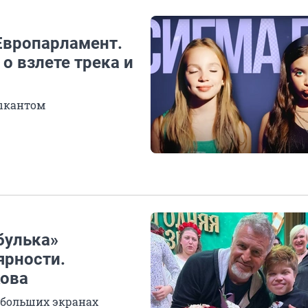
Европарламент.
о взлете трека и
зыкантом
булька»
ярности.
кова
 больших экранах