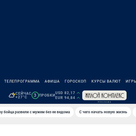
ТЕЛЕПРОГРАММА
АФИША
ГОРОСКОП
КУРСЫ ВАЛЮТ
ИГР
USD 82,17
СЕЙЧАС
3
ПРОБКИ
+27°C
EUR 94,84
у бойца развели с мужем без ее ведома
С чего начать новую жизнь