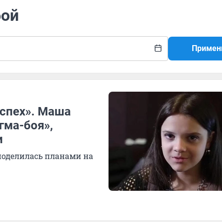
бой
Примен
успех». Маша
гма-боя»,
и
поделилась планами на