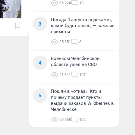
26 224
18
Погода 4 августа подскажет,
3
какой будет осень, — важные
приметы
25 351
8
Военком Челябинской
4
области ушел на СВО
21 341
107
Пошли в «отказ». Кто и
5
почему продает пункты
выдачи заказов Wildberries в
Челябинске
20 968
192