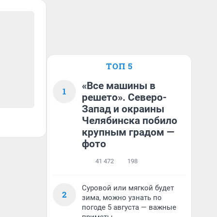
ТОП 5
«Все машины в
1
решето». Северо-
Запад и окраины
Челябинска побило
крупным градом —
фото
41 472
198
Суровой или мягкой будет
2
зима, можно узнать по
погоде 5 августа — важные