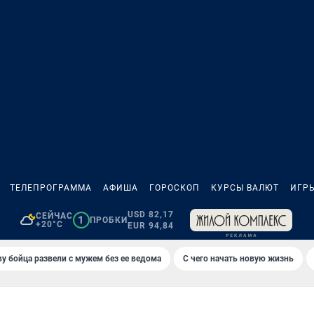
ТЕЛЕПРОГРАММА
АФИША
ГОРОСКОП
КУРСЫ ВАЛЮТ
ИГР
USD 82,17
СЕЙЧАС
1
ПРОБКИ
+20°C
EUR 94,84
у бойца развели с мужем без ее ведома
С чего начать новую жизнь