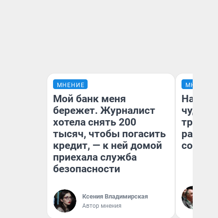
МНЕНИЕ
МНЕНИЕ
Мой банк меня
Наслед
бережет. Журналист
чудом 
хотела снять 200
трансп
тысяч, чтобы погасить
разнес
кредит, — к ней домой
советс
приехала служба
безопасности
Ол
Бл
Ксения Владимирская
вл
Автор мнения
би