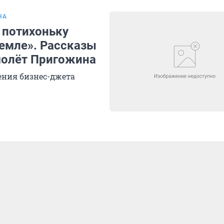
НА
 потихоньку
земле». Рассказы
амолёт Пригожина
ения бизнес-джета