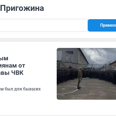
ь Пригожина
Примен
ным
иянам от
авы ЧВК
ем был для бывших