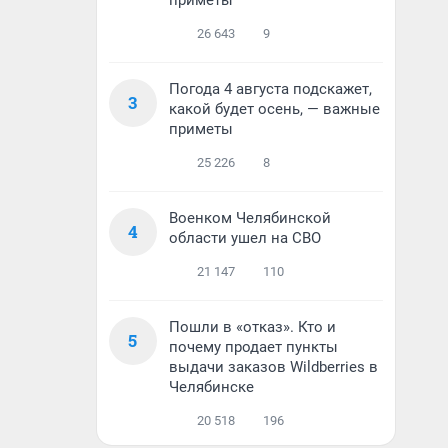
приметы
26 643
9
Погода 4 августа подскажет,
3
какой будет осень, — важные
приметы
25 226
8
Военком Челябинской
4
области ушел на СВО
21 147
110
Пошли в «отказ». Кто и
5
почему продает пункты
выдачи заказов Wildberries в
Челябинске
20 518
196