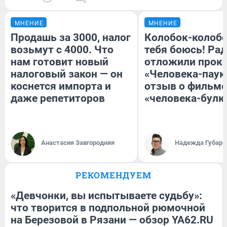
МНЕНИЕ
МНЕНИЕ
Продашь за 3000, налог
Колобок-колобо
возьмут с 4000. Что
тебя боюсь! Рад
нам готовит новый
отложили прок
налоговый закон — он
«Человека-паук
коснется импорта и
отзыв о фильме
даже репетиторов
«человека-булк
Анастасия Завгородняя
Надежда Губарь
РЕКОМЕНДУЕМ
«Девчонки, вы испытываете судьбу»:
что творится в подпольной рюмочной
на Березовой в Рязани — обзор YA62.RU